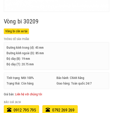
Vòng bi 30209
Vòng bi côn xe tải
THÔNG SỐ SẢN PHẨM
Đường kính trong (d):
45 mm
Đường kính ngoài (D):
85 mm
Độ dày (B):
19 mm
Độ dày (T):
20.75 mm
Tình trạng: Mới 100%
Bảo hành: Chính hãng
Trạng thái: Còn hàng
Giao hàng: Toàn quốc 24/7
Giá bán:
Liên hệ với chúng tôi
BÁO GIÁ 24/24
0912 795 795
0792 269 269