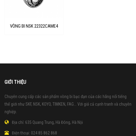
VÒNG BI NSK 22322CAME4
GIỚI THIỆU
Chuyên cung cấp các sản phẩm vòng bi bạc đạn của các hãng nổi tiếng
thế giới như SKF, NSK, KOYO, TIMKEN, FAG... Với giá cả cạnh tranh và chuyên
nghiệp.
Địa chỉ:
635 Quang Trung, Hà Đông, Hà Nội
Điện thoại:
024 85 862 868