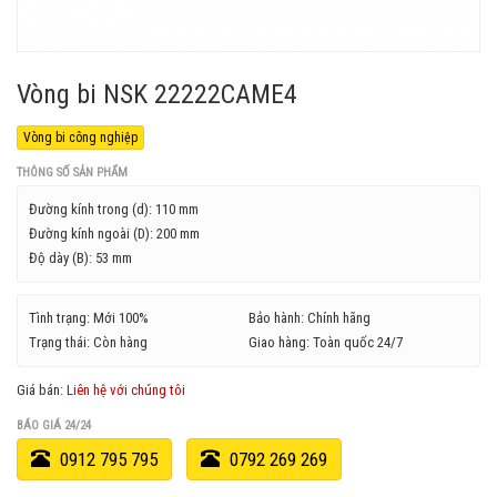
Vòng bi NSK 22222CAME4
Vòng bi công nghiệp
THÔNG SỐ SẢN PHẨM
Đường kính trong (d):
110 mm
Đường kính ngoài (D):
200 mm
Độ dày (B):
53 mm
Tình trạng: Mới 100%
Bảo hành: Chính hãng
Trạng thái: Còn hàng
Giao hàng: Toàn quốc 24/7
Giá bán:
Liên hệ với chúng tôi
BÁO GIÁ 24/24
0912 795 795
0792 269 269