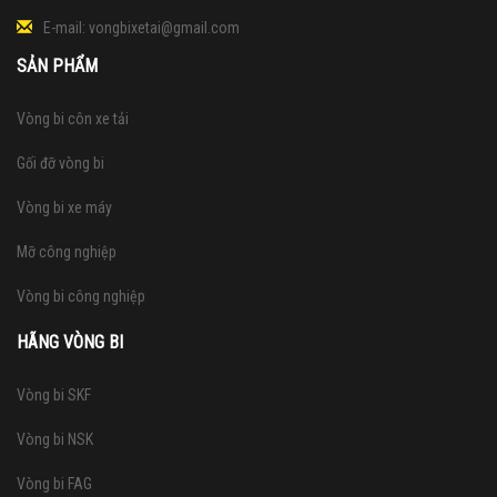
E-mail:
vongbixetai@gmail.com
SẢN PHẨM
Vòng bi côn xe tải
Gối đỡ vòng bi
Vòng bi xe máy
Mỡ công nghiệp
Vòng bi công nghiệp
HÃNG VÒNG BI
Vòng bi SKF
Vòng bi NSK
Vòng bi FAG