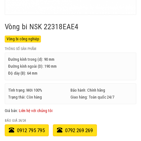
Vòng bi NSK 22318EAE4
Vòng bi công nghiệp
THÔNG SỐ SẢN PHẨM
Đường kính trong (d):
90 mm
Đường kính ngoài (D):
190 mm
Độ dày (B):
64 mm
Tình trạng: Mới 100%
Bảo hành: Chính hãng
Trạng thái: Còn hàng
Giao hàng: Toàn quốc 24/7
Giá bán:
Liên hệ với chúng tôi
BÁO GIÁ 24/24
0912 795 795
0792 269 269